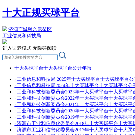
十大正规买球平台
济源产城融合示范区
工业信息和科技局
进入适老模式
无障碍阅读
十大买球平台十大买球平台公开年报
·
工业信息和科技局 2025年十大买球平台十大买球平台
·
工业信息和科技局2024年十大买球平台十大买球平台
·
工业和科技创新委员会2023年十大买球平台十大买球
·
工业和科技创新委员会2022年十大买球平台十大买球
·
工业和科技创新委员会2021年十大买球平台十大买球
·
工业和科技创新委员会2020年十大买球平台十大买球
·
工业和科技创新委员会2019年十大买球平台十大买球
·
济源市工业和信息化委员会2018年十大买球平台十大
·
济源市工业和信息化委员会2017年十大买球平台十大