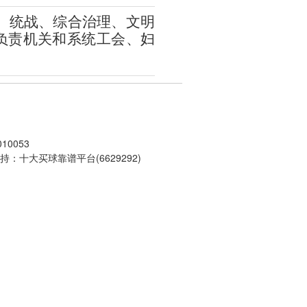
、统战、综合治理、文明
负责机关和系统工会、妇
10053
：十大买球靠谱平台(6629292)