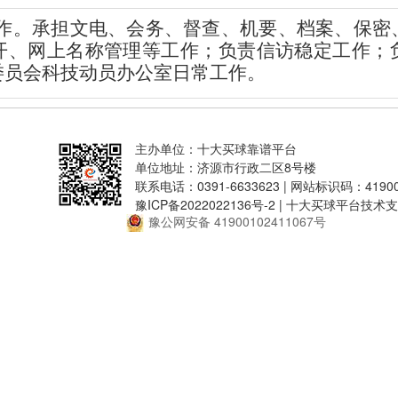
作。承担文电、会务、督查、机要、档案、保密
开、网上名称管理等工作；
负责信访稳定工作；
委员会科技动员办公室日常工作
。
主办单位：十大买球靠谱平台
单位地址：济源市行政二区8号楼
联系电话：0391-6633623 | 网站标识码：41900
豫ICP备2022022136号-2
| 十大买球平台技术支持
豫公网安备 41900102411067号