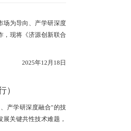
市场为导向、产学研深度
作
，现将《济源创新联合
202
5
年
12
月
18
日
行）
向、产学研深度融合"的技
发展关键共性技术难题，