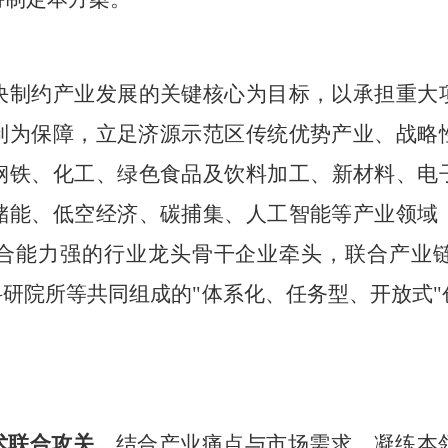
决
制约
产业
发展的
关键核心
为目标，以
承担
重大
制为保障，
立足济源示范区传统
优势产业、战略
钢铁
、
化工
、
绿色食品及饮料加工
、
新材料
、
电
储能、低空经济、碳捕集
、人工智能
等产业
领域
合能力强的行业龙头骨干企业牵头，联合产业
科研院所等共同组成的
"
体系化、任务型、开放式
"
术联合攻关
。
结合产业痛点与市场需求，凝练本