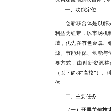
一、
功能定位
创新联合体是以
解
利益为纽带，以市场机
域，优先在
有色金属
、
源
、
节能环保
、
氢能与
要方式，由创新资源整
（以下简称
"
高校
"
）、
体
。
二
、主要任务
（一）开展
关键技