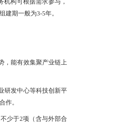
务机构可根据需求参与，
组建期一般为
3-5
年。
势，能有效集聚产业链上
业研发中心
等科技创新平
合作
。
目不少于
2
项（含与外部合